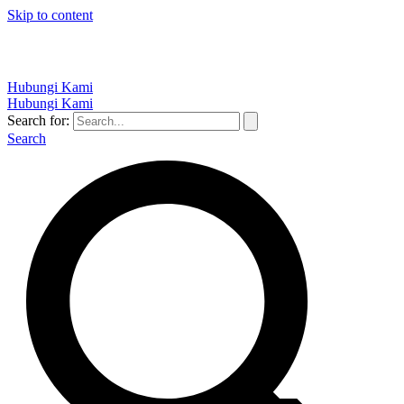
Skip to content
Rumah Khitan Mojokerto
Hubungi Kami
Hubungi Kami
Search for:
Search