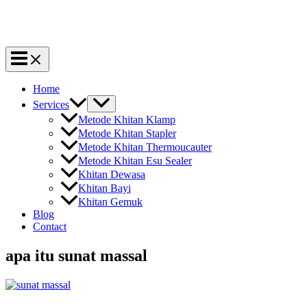
Rumah Khitan Mojokerto
Home
Services
Metode Khitan Klamp
Metode Khitan Stapler
Metode Khitan Thermoucauter
Metode Khitan Esu Sealer
Khitan Dewasa
Khitan Bayi
Khitan Gemuk
Blog
Contact
apa itu sunat massal