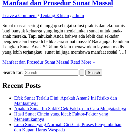
Manfaat dan Prosedur Sunat Massal
Leave a Comment
/
Tentang Khitan
/
admin
Sunat massal sering dianggap sebagai solusi praktis dan ekonomis
bagi banyak keluarga yang ingin menjalankan sunat untuk anak-
anak mereka. Tapi tahukah Anda bahwa ada lebih dari sekadar
penghematan biaya di balik acara sunat massal? Baca juga: Panduan
Lengkap Sunat Anak 5 Tahun Selain menawarkan layanan medis
yang lebih terjangkau, sunat ini juga membawa manfaat sosial […]
Manfaat dan Prosedur Sunat Massal
Read More »
Search for:
Recent Posts
Efek Sunat Terlalu Dini: Apakah Aman? Ini Risiko dan
Manfaatnya!
Apakah Sunat Itu Sakit? Cek Fakta, dan Cara Mengatasinya
Hasil Sunat Cincin yang Ideal: Faktor-Faktor yang
Menentukannya
Luka Sunat yang Normal: Ciri-Ciri, Proses Penyembuhan,
dan Kapan Harus Waspada