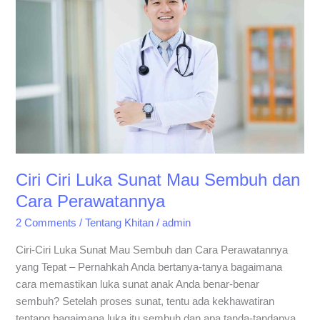
Sunat
Mau
Sembuh
dan
Cara
Perawatannya
Ciri Ciri Luka Sunat Mau Sembuh dan
Cara Perawatannya
2 Comments
/
Tentang Khitan
/
admin
Ciri-Ciri Luka Sunat Mau Sembuh dan Cara Perawatannya
yang Tepat – Pernahkah Anda bertanya-tanya bagaimana
cara memastikan luka sunat anak Anda benar-benar
sembuh? Setelah proses sunat, tentu ada kekhawatiran
tentang bagaimana luka itu sembuh dan apa tanda-tandanya.