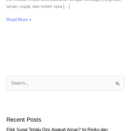
aman, cepat, dan minim rasa […]
Read More »
S
e
a
r
c
Recent Posts
h
Efek Sunat Terlalu Dini: Apakah Aman? Ini Risiko dan