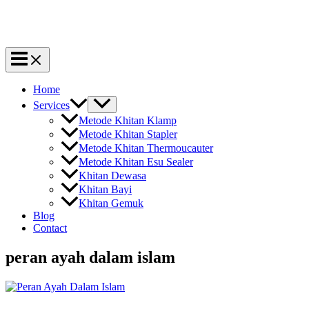
Rumah Khitan Mojokerto
Home
Services
Metode Khitan Klamp
Metode Khitan Stapler
Metode Khitan Thermoucauter
Metode Khitan Esu Sealer
Khitan Dewasa
Khitan Bayi
Khitan Gemuk
Blog
Contact
peran ayah dalam islam