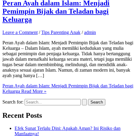
Peran Ayah dalam Islam: Menjadi
Pemimpin Bijak dan Teladan bagi
Keluarga
Leave a Comment
/
Tips Parenting Anak
/
admin
Peran Ayah dalam Islam: Menjadi Pemimpin Bijak dan Teladan bagi
Keluarga – Dalam Islam, ayah memiliki kedudukan yang mulia
sebagai pemimpin dan penjaga keluarga. Tidak hanya bertanggung
jawab dalam menafkahi keluarga secara materi, tetapi juga memiliki
tugas besar dalam membimbing, melindungi, dan mendidik anak-
anaknya sesuai ajaran Islam. Namun, di zaman modern ini, banyak
ayah yang hanya […]
Peran Ayah dalam Islam: Menjadi Pemimpin Bijak dan Teladan bagi
Keluarga
Read More »
Search for:
Recent Posts
Efek Sunat Terlalu Dini: Apakah Aman? Ini Risiko dan
Manfaatnya!