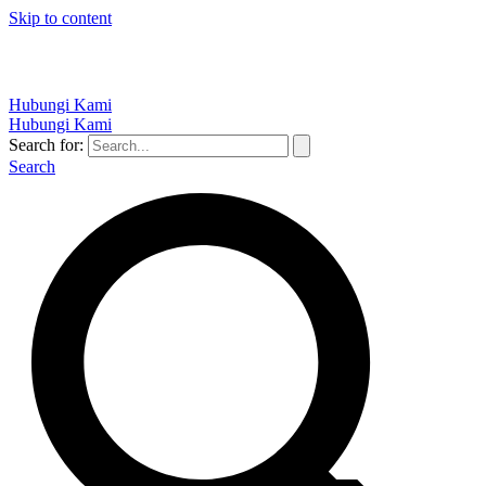
Skip to content
Rumah Khitan Mojokerto
Hubungi Kami
Hubungi Kami
Search for:
Search