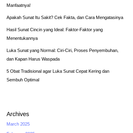
f
Manfaatnya!
o
Apakah Sunat Itu Sakit? Cek Fakta, dan Cara Mengatasinya
r
:
Hasil Sunat Cincin yang Ideal: Faktor-Faktor yang
Menentukannya
Luka Sunat yang Normal: Ciri-Ciri, Proses Penyembuhan,
dan Kapan Harus Waspada
5 Obat Tradisional agar Luka Sunat Cepat Kering dan
Sembuh Optimal
Archives
March 2025