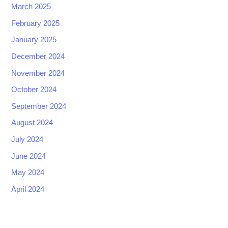
March 2025
February 2025
January 2025
December 2024
November 2024
October 2024
September 2024
August 2024
July 2024
June 2024
May 2024
April 2024