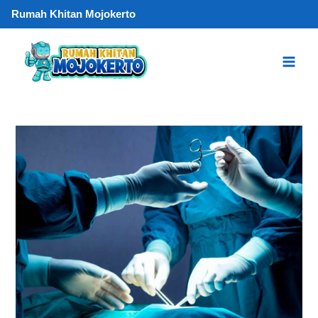
Skip
Rumah Khitan Mojokerto
to
content