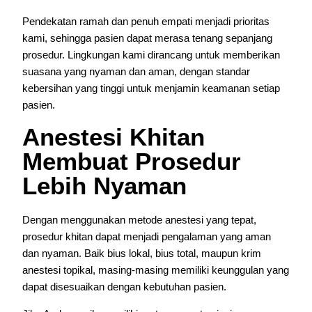
Pendekatan ramah dan penuh empati menjadi prioritas
kami, sehingga pasien dapat merasa tenang sepanjang
prosedur. Lingkungan kami dirancang untuk memberikan
suasana yang nyaman dan aman, dengan standar
kebersihan yang tinggi untuk menjamin keamanan setiap
pasien.
Anestesi Khitan
Membuat Prosedur
Lebih Nyaman
Dengan menggunakan metode anestesi yang tepat,
prosedur khitan dapat menjadi pengalaman yang aman
dan nyaman. Baik bius lokal, bius total, maupun krim
anestesi topikal, masing-masing memiliki keunggulan yang
dapat disesuaikan dengan kebutuhan pasien.