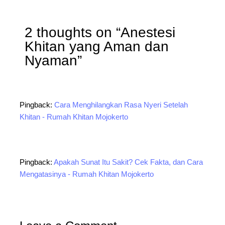
2 thoughts on “Anestesi
Khitan yang Aman dan
Nyaman”
Pingback:
Cara Menghilangkan Rasa Nyeri Setelah
Khitan - Rumah Khitan Mojokerto
Pingback:
Apakah Sunat Itu Sakit? Cek Fakta, dan Cara
Mengatasinya - Rumah Khitan Mojokerto