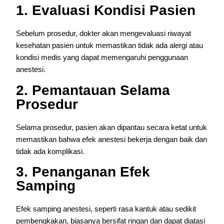
1. Evaluasi Kondisi Pasien
Sebelum prosedur, dokter akan mengevaluasi riwayat
kesehatan pasien untuk memastikan tidak ada alergi atau
kondisi medis yang dapat memengaruhi penggunaan
anestesi.
2. Pemantauan Selama
Prosedur
Selama prosedur, pasien akan dipantau secara ketat untuk
memastikan bahwa efek anestesi bekerja dengan baik dan
tidak ada komplikasi.
3. Penanganan Efek
Samping
Efek samping anestesi, seperti rasa kantuk atau sedikit
pembengkakan, biasanya bersifat ringan dan dapat diatasi