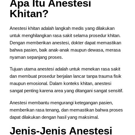
Apa Itu Anestesi
Khitan?
Anestesi khitan adalah langkah medis yang dilakukan
untuk menghilangkan rasa sakit selama prosedur khitan.
Dengan memberikan anestesi, dokter dapat memastikan
bahwa pasien, baik anak-anak maupun dewasa, merasa
nyaman sepanjang proses.
Tujuan utama anestesi adalah untuk menekan rasa sakit
dan membuat prosedur berjalan lancar tanpa trauma fisik
maupun emosional. Dalam konteks khitan, anestesi
sangat penting karena area yang ditangani sangat sensitif.
Anestesi membantu mengurangi ketegangan pasien,
memberikan rasa tenang, dan memastikan bahwa proses
dapat dilakukan dengan hasil yang maksimal.
Jenis-Jenis Anestesi