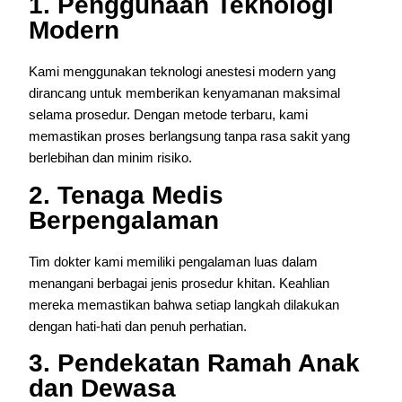
1. Penggunaan Teknologi
Modern
Kami menggunakan teknologi anestesi modern yang
dirancang untuk memberikan kenyamanan maksimal
selama prosedur. Dengan metode terbaru, kami
memastikan proses berlangsung tanpa rasa sakit yang
berlebihan dan minim risiko.
2. Tenaga Medis
Berpengalaman
Tim dokter kami memiliki pengalaman luas dalam
menangani berbagai jenis prosedur khitan. Keahlian
mereka memastikan bahwa setiap langkah dilakukan
dengan hati-hati dan penuh perhatian.
3. Pendekatan Ramah Anak
dan Dewasa