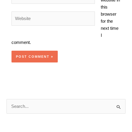
website in
this
browser
Website
for the
next time
I
comment.
S
e
a