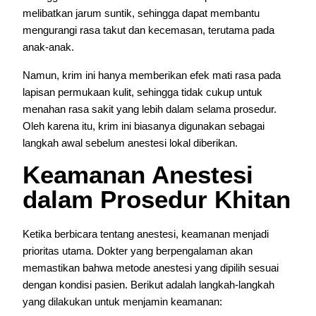
melibatkan jarum suntik, sehingga dapat membantu
mengurangi rasa takut dan kecemasan, terutama pada
anak-anak.
Namun, krim ini hanya memberikan efek mati rasa pada
lapisan permukaan kulit, sehingga tidak cukup untuk
menahan rasa sakit yang lebih dalam selama prosedur.
Oleh karena itu, krim ini biasanya digunakan sebagai
langkah awal sebelum anestesi lokal diberikan.
Keamanan Anestesi
dalam Prosedur Khitan
Ketika berbicara tentang anestesi, keamanan menjadi
prioritas utama. Dokter yang berpengalaman akan
memastikan bahwa metode anestesi yang dipilih sesuai
dengan kondisi pasien. Berikut adalah langkah-langkah
yang dilakukan untuk menjamin keamanan: