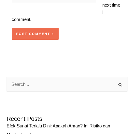
next time
I
comment.
S
e
a
r
Recent Posts
c
Efek Sunat Terlalu Dini: Apakah Aman? Ini Risiko dan
h