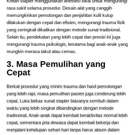
Khitan stapler menggunakan anestesi lokal untuk mengurangi
rasa sakit selama prosedur. Desain alat yang canggih
memungkinkan pemotongan dan penjahitan kulit kulup
dilakukan dengan cepat dan efisien, mengurangi trauma fisik
yang seringkali dikaitkan dengan metode sunat tradisional.
Selain itu, pendekatan yang lebih cepat dan presisi ini juga
mengurangi trauma psikologis, terutama bagi anak-anak yang
mungkin merasa takut atau cemas.
3. Masa Pemulihan yang
Cepat
Berkat prosedur yang minim trauma dan hasil pemotongan
yang lebih rapi, masa pemulihan pasien juga cenderung lebih
cepat. Luka bekas sunat stapler biasanya sembuh dalam
waktu yang lebih singkat dibandingkan dengan metode
tradisional. Anak-anak dapat kembali beraktivitas normal lebih
cepat, sementara pria dewasa dapat kembali bekerja dan
menjalani kehidupan sehari-hari tanpa harus absen dalam