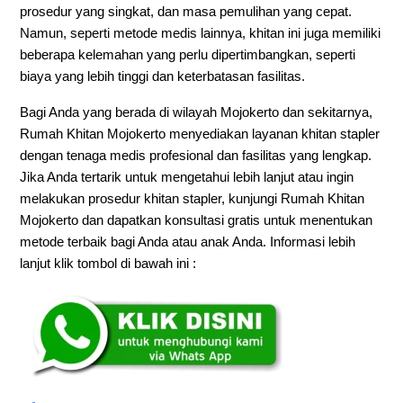
prosedur yang singkat, dan masa pemulihan yang cepat.
Namun, seperti metode medis lainnya, khitan ini juga memiliki
beberapa kelemahan yang perlu dipertimbangkan, seperti
biaya yang lebih tinggi dan keterbatasan fasilitas.
Bagi Anda yang berada di wilayah Mojokerto dan sekitarnya,
Rumah Khitan Mojokerto menyediakan layanan khitan stapler
dengan tenaga medis profesional dan fasilitas yang lengkap.
Jika Anda tertarik untuk mengetahui lebih lanjut atau ingin
melakukan prosedur khitan stapler, kunjungi Rumah Khitan
Mojokerto dan dapatkan konsultasi gratis untuk menentukan
metode terbaik bagi Anda atau anak Anda. Informasi lebih
lanjut klik tombol di bawah ini :