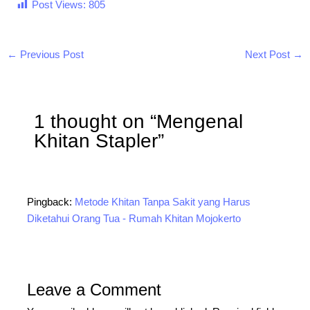
Post Views:
805
←
Previous Post
Next Post
→
1 thought on “Mengenal
Khitan Stapler”
Pingback:
Metode Khitan Tanpa Sakit yang Harus
Diketahui Orang Tua - Rumah Khitan Mojokerto
Leave a Comment