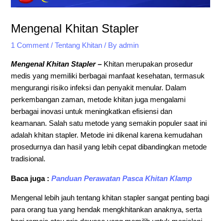
Mengenal Khitan Stapler
1 Comment
/
Tentang Khitan
/ By
admin
Mengenal Khitan Stapler –
Khitan merupakan prosedur
medis yang memiliki berbagai manfaat kesehatan, termasuk
mengurangi risiko infeksi dan penyakit menular. Dalam
perkembangan zaman, metode khitan juga mengalami
berbagai inovasi untuk meningkatkan efisiensi dan
keamanan. Salah satu metode yang semakin populer saat ini
adalah khitan stapler. Metode ini dikenal karena kemudahan
prosedurnya dan hasil yang lebih cepat dibandingkan metode
tradisional.
Baca juga :
Panduan Perawatan Pasca Khitan Klamp
Mengenal lebih jauh tentang khitan stapler sangat penting bagi
para orang tua yang hendak mengkhitankan anaknya, serta