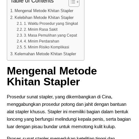
Table of Contents
Mengenal Metode Khitan Stapler
Kelebihan Metode Khitan Stapler
1. Waktu Prosedur yang Singkat
2. Minim Rasa Sakit
3. Masa Pemulihan yang Cepat
4. Minim Perdarahan
5. Minim Risiko Komplikasi
Kelemahan Metode Khitan Stapler
Mengenal Metode
Khitan Stapler
Prosedur sunat stapler, yang dikembangkan di Cina,
menggabungkan prosedur potong dan jahit dengan bantuan
alat stapler khusus. Stapler ini memiliki bagian dalam bentuk
lonceng yang berfungsi melindungi kepala penis, serta bagian
luar dengan pisau bundar untuk memotong kulit kulup.
Proses sunat stapler memerlukan ketelitian tinggi dan