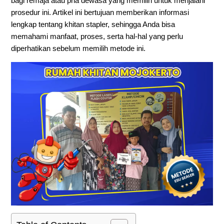
bagi remaja atau pria dewasa yang memilih untuk menjalani
prosedur ini. Artikel ini bertujuan memberikan informasi
lengkap tentang khitan stapler, sehingga Anda bisa
memahami manfaat, proses, serta hal-hal yang perlu
diperhatikan sebelum memilih metode ini.