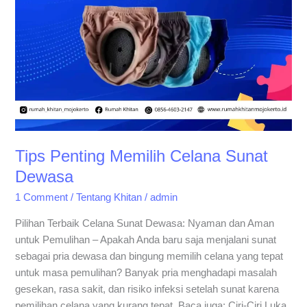
Sunat
Dewasa
Tips Penting Memilih Celana Sunat
Dewasa
1 Comment
/
Tentang Khitan
/
admin
Pilihan Terbaik Celana Sunat Dewasa: Nyaman dan Aman
untuk Pemulihan – Apakah Anda baru saja menjalani sunat
sebagai pria dewasa dan bingung memilih celana yang tepat
untuk masa pemulihan? Banyak pria menghadapi masalah
gesekan, rasa sakit, dan risiko infeksi setelah sunat karena
pemilihan celana yang kurang tepat. Baca juga: Ciri-Ciri Luka