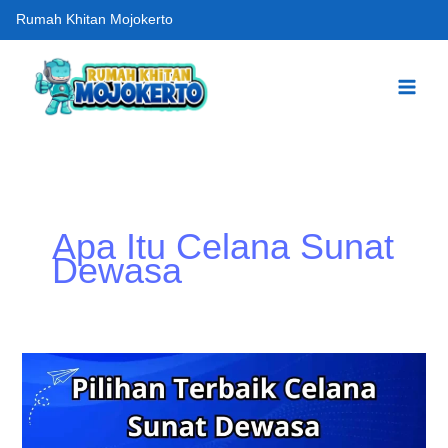
Skip
Rumah Khitan Mojokerto
to
content
Apa Itu Celana Sunat
Dewasa
Tips
Penting
Memilih
Celana