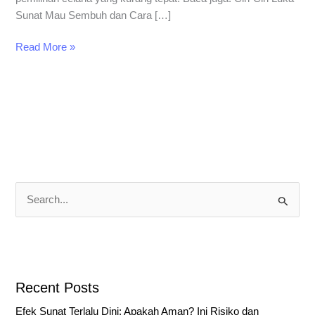
Sunat Mau Sembuh dan Cara […]
Read More »
S
e
a
r
c
Recent Posts
h
Efek Sunat Terlalu Dini: Apakah Aman? Ini Risiko dan