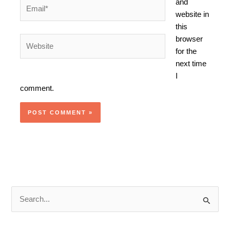
and
Email*
website in
this
browser
Website
for the
next time
I
comment.
S
e