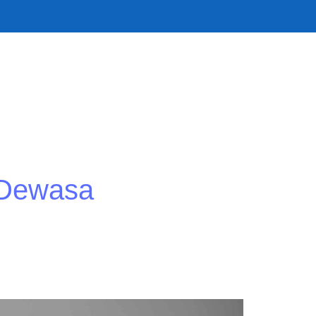
 Dewasa