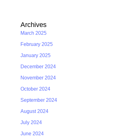
Archives
March 2025
February 2025
January 2025
December 2024
November 2024
October 2024
September 2024
August 2024
July 2024
June 2024