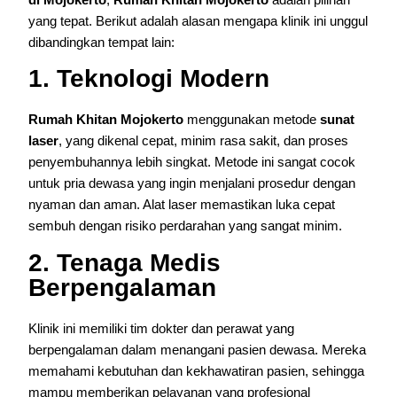
yang tepat. Berikut adalah alasan mengapa klinik ini unggul
dibandingkan tempat lain:
1. Teknologi Modern
Rumah Khitan Mojokerto
menggunakan metode
sunat
laser
, yang dikenal cepat, minim rasa sakit, dan proses
penyembuhannya lebih singkat. Metode ini sangat cocok
untuk pria dewasa yang ingin menjalani prosedur dengan
nyaman dan aman. Alat laser memastikan luka cepat
sembuh dengan risiko perdarahan yang sangat minim.
2. Tenaga Medis
Berpengalaman
Klinik ini memiliki tim dokter dan perawat yang
berpengalaman dalam menangani pasien dewasa. Mereka
memahami kebutuhan dan kekhawatiran pasien, sehingga
mampu memberikan pelayanan yang profesional