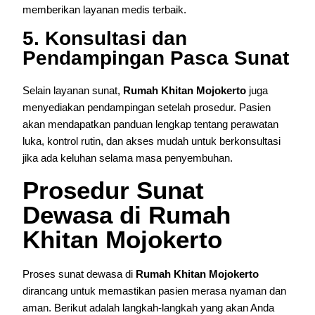
memberikan layanan medis terbaik.
5. Konsultasi dan
Pendampingan Pasca Sunat
Selain layanan sunat,
Rumah Khitan Mojokerto
juga
menyediakan pendampingan setelah prosedur. Pasien
akan mendapatkan panduan lengkap tentang perawatan
luka, kontrol rutin, dan akses mudah untuk berkonsultasi
jika ada keluhan selama masa penyembuhan.
Prosedur Sunat
Dewasa di Rumah
Khitan Mojokerto
Proses sunat dewasa di
Rumah Khitan Mojokerto
dirancang untuk memastikan pasien merasa nyaman dan
aman. Berikut adalah langkah-langkah yang akan Anda