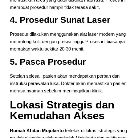
memastikan area yang akan disunat mati rasa. Proses ini
membuat prosedur hampir tidak terasa sakit.
4. Prosedur Sunat Laser
Prosedur dilakukan menggunakan alat laser modern yang
memotong kulit dengan presisi tinggi. Proses ini biasanya
memakan waktu sekitar 20-30 menit.
5. Pasca Prosedur
Setelah selesai, pasien akan mendapatkan perban dan
instruksi perawatan luka. Dokter akan memastikan pasien
merasa nyaman sebelum meninggalkan klinik.
Lokasi Strategis dan
Kemudahan Akses
Rumah Khitan Mojokerto
terletak di lokasi strategis yang