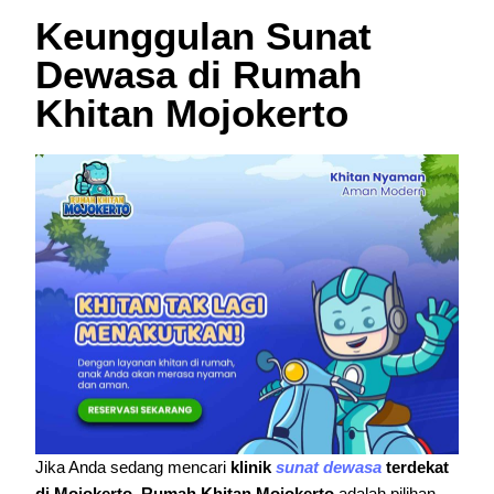
Keunggulan Sunat
Dewasa di Rumah
Khitan Mojokerto
Jika Anda sedang mencari
klinik
sunat dewasa
terdekat
di Mojokerto
,
Rumah Khitan Mojokerto
adalah pilihan