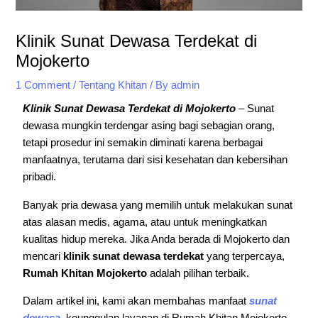
Klinik Sunat Dewasa Terdekat di
Mojokerto
1 Comment
/
Tentang Khitan
/ By
admin
Klinik Sunat Dewasa Terdekat di Mojokerto
– Sunat
dewasa mungkin terdengar asing bagi sebagian orang,
tetapi prosedur ini semakin diminati karena berbagai
manfaatnya, terutama dari sisi kesehatan dan kebersihan
pribadi.
Banyak pria dewasa yang memilih untuk melakukan sunat
atas alasan medis, agama, atau untuk meningkatkan
kualitas hidup mereka. Jika Anda berada di Mojokerto dan
mencari
klinik sunat dewasa terdekat
yang terpercaya,
Rumah Khitan Mojokerto
adalah pilihan terbaik.
Dalam artikel ini, kami akan membahas manfaat
sunat