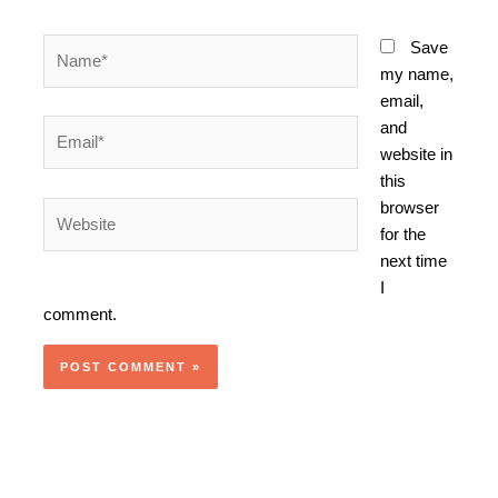
Name*
Save
my name,
email,
and
Email*
website in
this
browser
Website
for the
next time
I
comment.