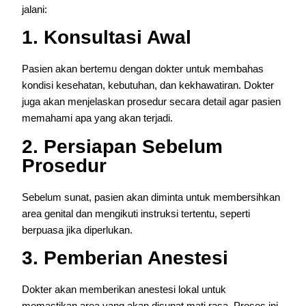
jalani:
1. Konsultasi Awal
Pasien akan bertemu dengan dokter untuk membahas
kondisi kesehatan, kebutuhan, dan kekhawatiran. Dokter
juga akan menjelaskan prosedur secara detail agar pasien
memahami apa yang akan terjadi.
2. Persiapan Sebelum
Prosedur
Sebelum sunat, pasien akan diminta untuk membersihkan
area genital dan mengikuti instruksi tertentu, seperti
berpuasa jika diperlukan.
3. Pemberian Anestesi
Dokter akan memberikan anestesi lokal untuk