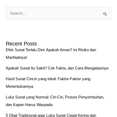
S
e
a
r
Recent Posts
c
Efek Sunat Terlalu Dini: Apakah Aman? Ini Risiko dan
h
Manfaatnya!
f
o
Apakah Sunat Itu Sakit? Cek Fakta, dan Cara Mengatasinya
r
Hasil Sunat Cincin yang Ideal: Faktor-Faktor yang
:
Menentukannya
Luka Sunat yang Normal: Ciri-Ciri, Proses Penyembuhan,
dan Kapan Harus Waspada
5 Obat Tradisional agar Luka Sunat Cepat Kering dan