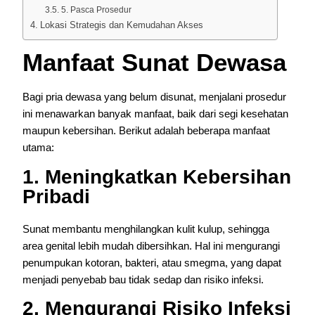
5. Pasca Prosedur
Lokasi Strategis dan Kemudahan Akses
Manfaat Sunat Dewasa
Bagi pria dewasa yang belum disunat, menjalani prosedur
ini menawarkan banyak manfaat, baik dari segi kesehatan
maupun kebersihan. Berikut adalah beberapa manfaat
utama:
1. Meningkatkan Kebersihan
Pribadi
Sunat membantu menghilangkan kulit kulup, sehingga
area genital lebih mudah dibersihkan. Hal ini mengurangi
penumpukan kotoran, bakteri, atau smegma, yang dapat
menjadi penyebab bau tidak sedap dan risiko infeksi.
2. Mengurangi Risiko Infeksi