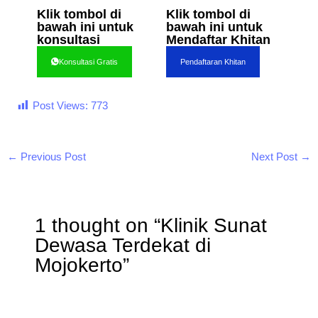
Klik tombol di
Klik tombol di
bawah ini untuk
bawah ini untuk
konsultasi
Mendaftar Khitan
Konsultasi Gratis
Pendaftaran Khitan
Post Views:
773
←
Previous Post
Next Post
→
1 thought on “Klinik Sunat
Dewasa Terdekat di
Mojokerto”