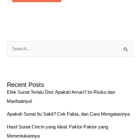
S
e
a
r
Recent Posts
c
Efek Sunat Terlalu Dini: Apakah Aman? Ini Risiko dan
h
Manfaatnya!
f
o
Apakah Sunat Itu Sakit? Cek Fakta, dan Cara Mengatasinya
r
Hasil Sunat Cincin yang Ideal: Faktor-Faktor yang
:
Menentukannya