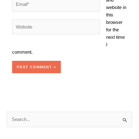
and
Email*
website in
this
browser
Website
for the
next time
I
comment.
S
e
a