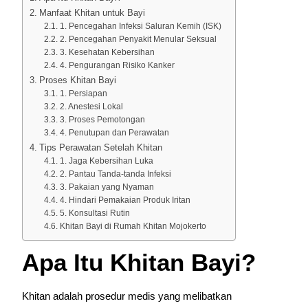
Manfaat Khitan untuk Bayi
1. Pencegahan Infeksi Saluran Kemih (ISK)
2. Pencegahan Penyakit Menular Seksual
3. Kesehatan Kebersihan
4. Pengurangan Risiko Kanker
Proses Khitan Bayi
1. Persiapan
2. Anestesi Lokal
3. Proses Pemotongan
4. Penutupan dan Perawatan
Tips Perawatan Setelah Khitan
1. Jaga Kebersihan Luka
2. Pantau Tanda-tanda Infeksi
3. Pakaian yang Nyaman
4. Hindari Pemakaian Produk Iritan
5. Konsultasi Rutin
Khitan Bayi di Rumah Khitan Mojokerto
Apa Itu Khitan Bayi?
Khitan adalah prosedur medis yang melibatkan