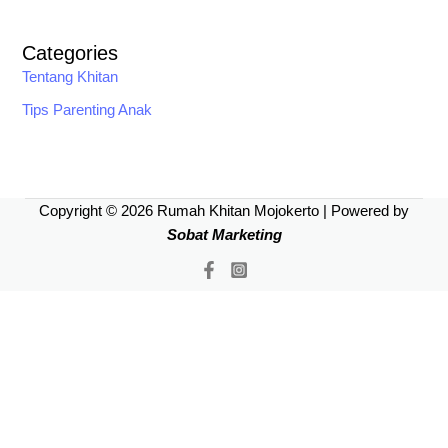
Categories
Tentang Khitan
Tips Parenting Anak
Copyright © 2026 Rumah Khitan Mojokerto | Powered by
Sobat Marketing