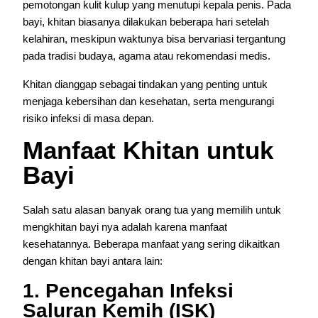
pemotongan kulit kulup yang menutupi kepala penis. Pada
bayi, khitan biasanya dilakukan beberapa hari setelah
kelahiran, meskipun waktunya bisa bervariasi tergantung
pada tradisi budaya, agama atau rekomendasi medis.
Khitan dianggap sebagai tindakan yang penting untuk
menjaga kebersihan dan kesehatan, serta mengurangi
risiko infeksi di masa depan.
Manfaat Khitan untuk
Bayi
Salah satu alasan banyak orang tua yang memilih untuk
mengkhitan bayi nya adalah karena manfaat
kesehatannya. Beberapa manfaat yang sering dikaitkan
dengan khitan bayi antara lain:
1. Pencegahan Infeksi
Saluran Kemih (ISK)