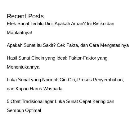
r
Recent Posts
c
Efek Sunat Terlalu Dini: Apakah Aman? Ini Risiko dan
h
Manfaatnya!
f
o
Apakah Sunat Itu Sakit? Cek Fakta, dan Cara Mengatasinya
r
Hasil Sunat Cincin yang Ideal: Faktor-Faktor yang
:
Menentukannya
Luka Sunat yang Normal: Ciri-Ciri, Proses Penyembuhan,
dan Kapan Harus Waspada
5 Obat Tradisional agar Luka Sunat Cepat Kering dan
Sembuh Optimal