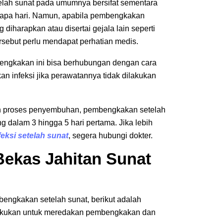
elah sunat pada umumnya bersifat sementara
apa hari. Namun, apabila pembengkakan
 diharapkan atau disertai gejala lain seperti
rsebut perlu mendapat perhatian medis.
bengkakan ini bisa berhubungan dengan cara
n infeksi jika perawatannya tidak dilakukan
an proses penyembuhan, pembengkakan setelah
 dalam 3 hingga 5 hari pertama. Jika lebih
feksi setelah sunat
, segera hubungi dokter.
Bekas Jahitan Sunat
engkakan setelah sunat, berikut adalah
lakukan untuk meredakan pembengkakan dan