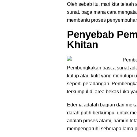
Oleh sebab itu, mari kita tela
sunat, bagaimana cara mengatas
membantu proses penyembuhan
Penyebab Pem
Khitan
Pembengkakan pasca sunat adal
kulup atau kulit yang menutupi 
seperti peradangan. Pembengkak
terkumpul di area bekas luka y
Edema adalah bagian dari meka
darah putih berkumpul untuk me
adalah proses alami, namun tet
mempengaruhi seberapa lama p