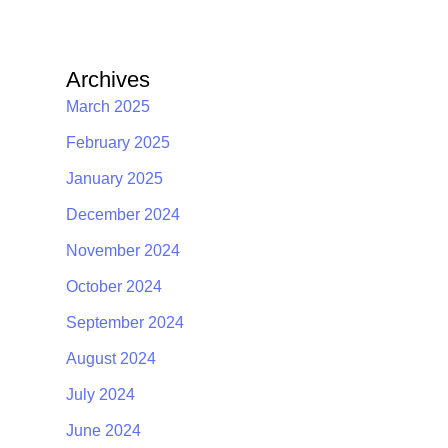
Archives
March 2025
February 2025
January 2025
December 2024
November 2024
October 2024
September 2024
August 2024
July 2024
June 2024