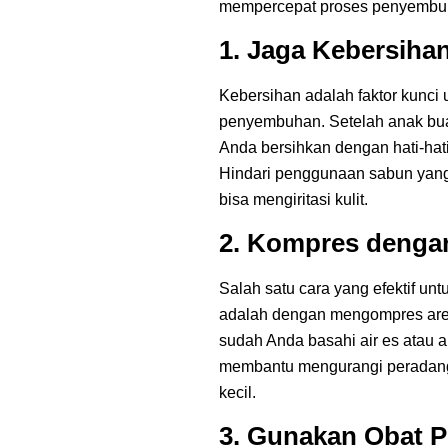
mempercepat proses penyembu
1. Jaga Kebersiha
Kebersihan adalah faktor kunci
penyembuhan. Setelah anak buan
Anda bersihkan dengan hati-hat
Hindari penggunaan sabun yan
bisa mengiritasi kulit.
2. Kompres dengan
Salah satu cara yang efektif u
adalah dengan mengompres are
sudah Anda basahi air es atau 
membantu mengurangi peradan
kecil.
3. Gunakan Obat P