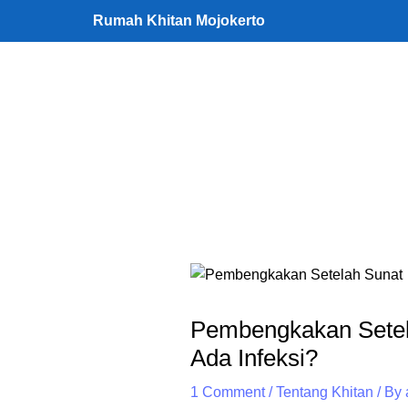
Skip
Rumah Khitan Mojokerto
to
content
Pembengkakan Setel
Ada Infeksi?
1 Comment
/
Tentang Khitan
/ By