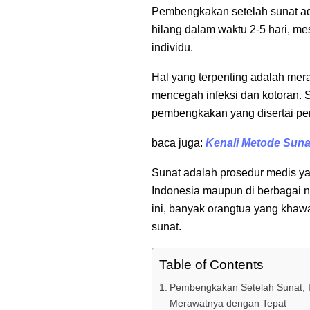
Pembengkakan setelah sunat ad
hilang dalam waktu 2-5 hari, me
individu.
Hal yang terpenting adalah mera
mencegah infeksi dan kotoran. S
pembengkakan yang disertai pe
baca juga:
Kenali Metode Suna
Sunat adalah prosedur medis yan
Indonesia maupun di berbagai n
ini, banyak orangtua yang kha
sunat.
Table of Contents
Pembengkakan Setelah Sunat, 
Merawatnya dengan Tepat