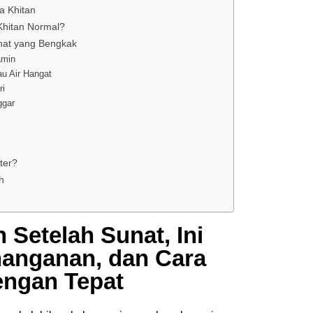
 Khitan
hitan Normal?
nat yang Bengkak
amin
au Air Hangat
ri
ggar
ter?
h
Setelah Sunat, Ini
anganan, dan Cara
engan Tepat