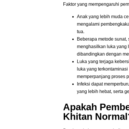
Faktor yang mempengaruhi pemb
Anak yang lebih muda cen
mengalami pembengkakan
tua.
Beberapa metode sunat, 
menghasilkan luka yang l
dibandingkan dengan met
Luka yang terjaga keber
luka yang terkontamina
memperpanjang proses 
Infeksi dapat memperbu
yang lebih hebat, serta g
Apakah Pembe
Khitan Normal