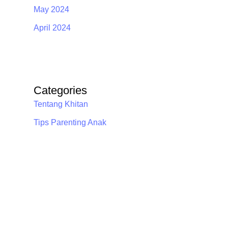
May 2024
April 2024
Categories
Tentang Khitan
Tips Parenting Anak