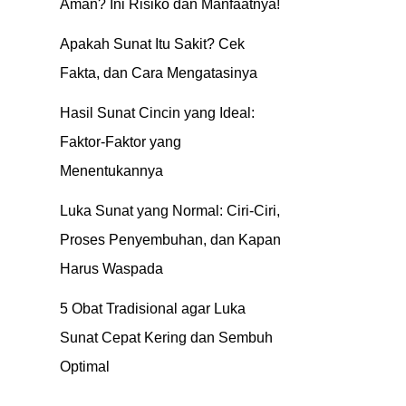
Aman? Ini Risiko dan Manfaatnya!
f
o
Apakah Sunat Itu Sakit? Cek
r
Fakta, dan Cara Mengatasinya
:
Hasil Sunat Cincin yang Ideal:
Faktor-Faktor yang
Menentukannya
Luka Sunat yang Normal: Ciri-Ciri,
Proses Penyembuhan, dan Kapan
Harus Waspada
5 Obat Tradisional agar Luka
Sunat Cepat Kering dan Sembuh
Optimal